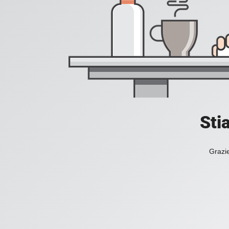
Sti
Grazie