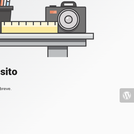
sito
 breve.