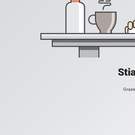
Sti
Grazie