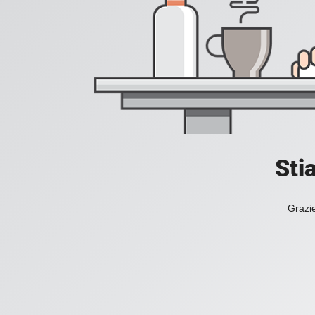
Sti
Grazie