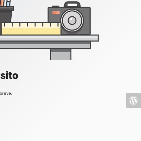
sito
 breve.