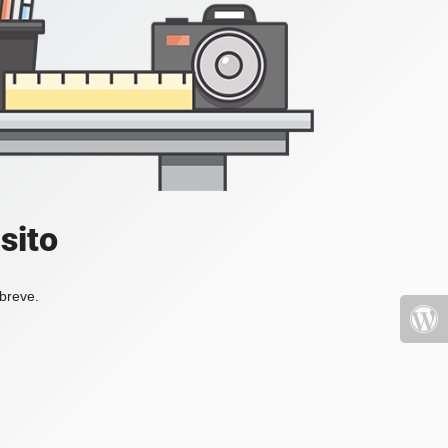
sito
 breve.