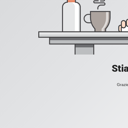
Sti
Grazie