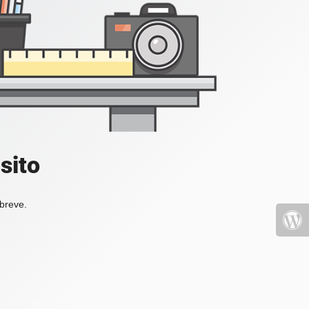
sito
 breve.