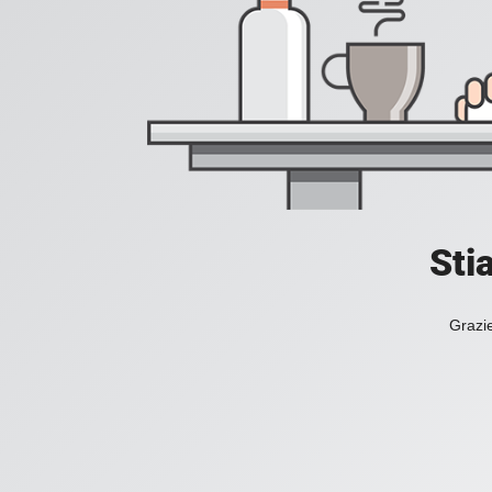
Sti
Grazie