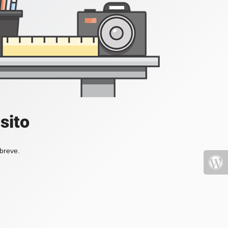
sito
 breve.