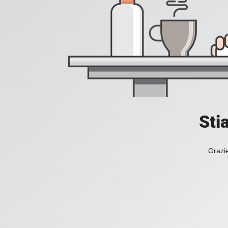
Sti
Grazie