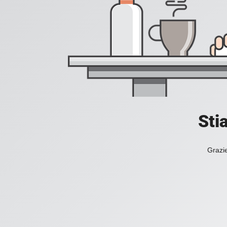
Sti
Grazie