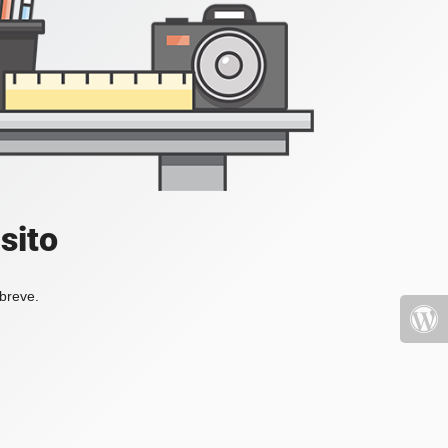
sito
 breve.